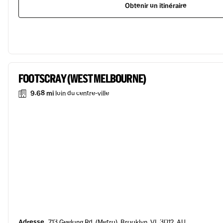
Obtenir un itinéraire
FOOTSCRAY (WEST MELBOURNE)
9.68 mi
loin du centre-ville
Adresse
713 Geelong Rd, (Metro), Brooklyn, VI, 3012, AU