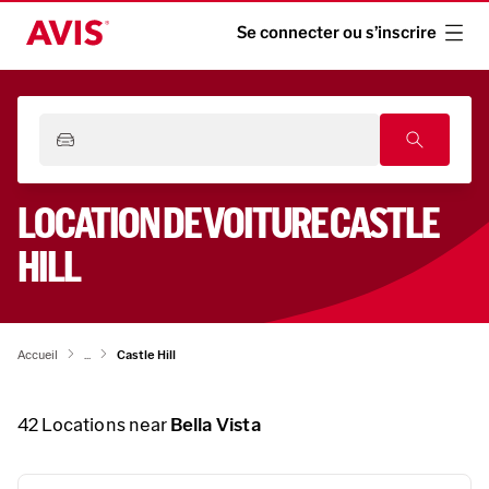
Se connecter ou s’inscrire
LOCATION DE VOITURE CASTLE
HILL
Accueil
...
Castle Hill
42
Locations near
Bella Vista