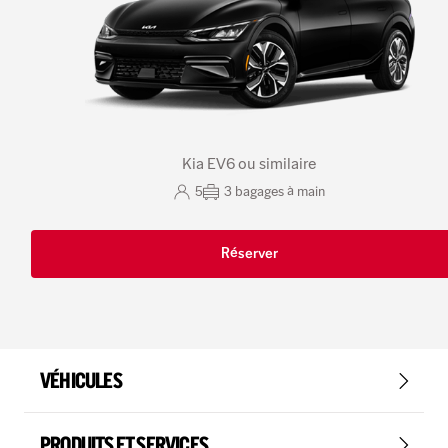
Kia EV6 ou similaire
5
3
bagages à main
Réserver
VÉHICULES
PRODUITS ET SERVICES