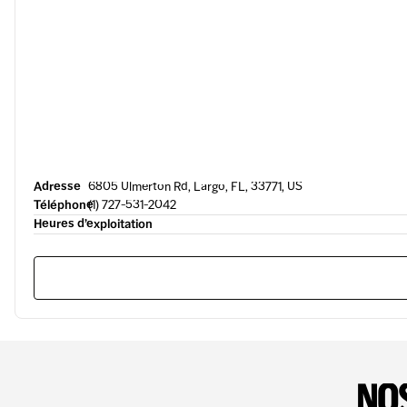
Adresse
6805 Ulmerton Rd, Largo, FL, 33771, US
Téléphone
(1) 727-531-2042
Heures d’exploitation
NOS