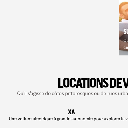
S
Ob
ce
LOCATIONS DE 
Qu’il s’agisse de côtes pittoresques ou de rues ur
XA
Une voiture électrique à grande autonomie pour explorer la vi