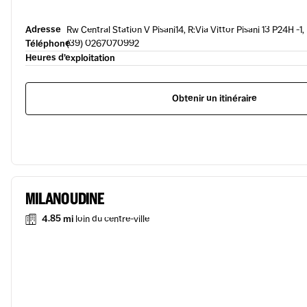
Adresse
Rw Central Station V Pisani14, R:Via Vittor Pisani 13 P24H -1,
Téléphone
(39) 0267070992
Heures d’exploitation
Obtenir un itinéraire
MILANO UDINE
4.85 mi
loin du centre-ville